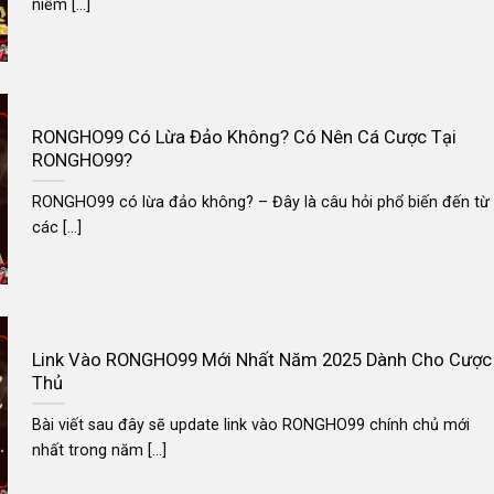
niềm [...]
RONGHO99 Có Lừa Đảo Không? Có Nên Cá Cược Tại
RONGHO99?
RONGHO99 có lừa đảo không? – Đây là câu hỏi phổ biến đến từ
các [...]
Link Vào RONGHO99 Mới Nhất Năm 2025 Dành Cho Cược
Thủ
Bài viết sau đây sẽ update link vào RONGHO99 chính chủ mới
nhất trong năm [...]