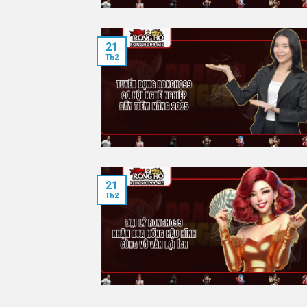
21
Th2
21
Th2