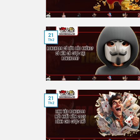
21
Th2
21
Th2