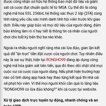
được công nhận sở hữu hệ thống bảo mật dữ liệu và giám
sát cá cược đạt chuẩn quốc tế từ MGA. Cụ thể đó là công
nghệ mã hóa SSL 256bit, hệ thống xác thực 2 lớp (2FA) cùng
tính năng yêu cầu xác minh danh tính hội viên trước khi giao
dịch. Điều này giúp bảo vệ mọi dữ liệu của người dùng, đảm
bảo không làm rò rỉ hay tiết lệ thông tin cá nhân của người
chơi cho bất kỳ bên thứ ba nào khác.
Ngoài ra nhiều người nghĩ rằng nhà cái lừa đảo, gian lận kết
quả để “ăn trọn” tiền đặt cược của người chơi. Tuy nhiên điều
này là sai sự thật, hiện tại
RONGHO99
đang áp dụng công
nghệ mã hóa giám sát tiên tiến, qua đó theo dõi chặt chẽ mọi
cuộc vui cá cược của người dùng. Nếu phát hiện trường hợp
nào cố tình dùng app hack hay thao túng kết quả thì nhà cái
sẽ phạt hội viên. Vì thế mọi người khỏi cần quá lo lắng liệu
“RONGHO99 có lừa đảo không?” khi cá cược tại website.
Xử lý giao dịch trực tuyến tự động, nhanh chóng và an