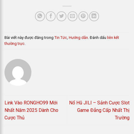
Bài viết này được đăng trong
Tin Tức
,
Hướng dẫn
. Đánh dấu
liên kết
thường trực
.
Link Vào RONGHO99 Mới
Nổ Hũ JILI – Sảnh Cược Slot
Nhất Năm 2025 Dành Cho
Game Đẳng Cấp Nhất Thị
Cược Thủ
Trường