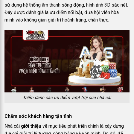
sử dụng hệ thống âm thanh sống động, hình ảnh 3D sắc nét.
Đây được đánh giá là ưu điểm nổi bật, đưa hội viên hòa
mình vào không gian giải trí hoành tráng, chân thực.
Điểm danh các ưu điểm vượt trội của nhà cái
Chăm sóc khách hàng tận tình
Nhà cái
giới thiệu
về mục tiêu phát triển chính là xây dựng
địa chỉ giải trí lý tường, công bằng và văn minh. Do đó, đã