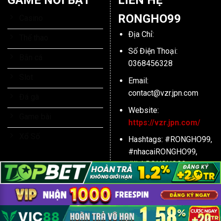
RONGHO99
Casino
Địa Chỉ:
Thể thao
Số Điện Thoại:
Bắn cá
0368456328
Slot
Email:
contact@vzr.jpn.com
Đá gà
Website:
Game bài
https://vzr.jpn.com/
Xổ Số
Hashtags: #RONGHO99,
#nhacaiRONGHO99,
#linkRONGHO99,
#trangchuRONGHO99,
#RONGHO99ME