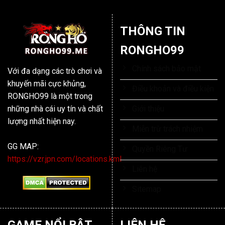
THÔNG TIN
RONGHO99
Chính sách bảo mật
Với đa dạng các trò chơi và
khuyến mãi cực khủng,
Điều khoản và điều kiện
RONGHO99 là một trong
Giới thiệu
những nhà cái uy tín và chất
lượng nhất hiện nay.
Miễn trừ trách nhiệm
GG MAP:
Quyền Riêng Tư
https://vzr.jpn.com/locations.kml
Liên hệ
Sitemap
GAME NỔI BẬT
LIÊN HỆ